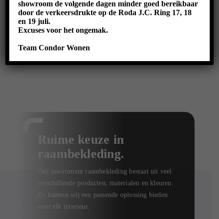
Bekijk ons volledige assortiment
showroom de volgende dagen minder goed bereikbaar
door de verkeersdrukte op de Roda J.C. Ring 17, 18
en 19 juli.
Excuses voor het ongemak.
Team Condor Wonen
Ruime keuze in
raambekleding.
Ons assortiment raambekleding bestaat uit veel
verschillende producten, materialen en kleuren.
Zo kunnen wij een passende oplossing bieden
voor elk interieur.