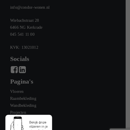
info@condor-wonen.nl
Wiebachstraat 28
6466 NG Kerkrade
045 541 11 00
KVK: 13021012
Socials
Pagina's
Vloeren
Raambekleding
Wandbekleding
Projecten
Werken bij
Nieuws