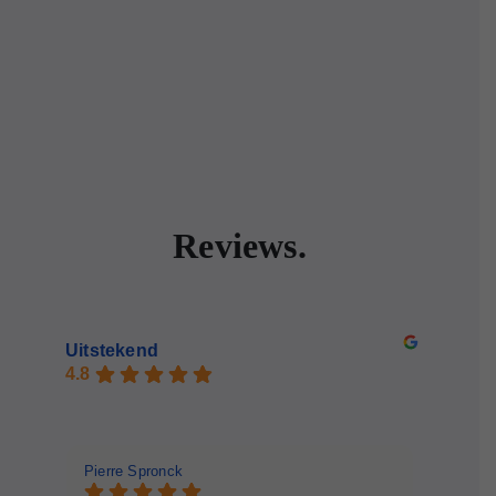
Reviews.
Uitstekend
4.8
Pierre Spronck
Moniqu