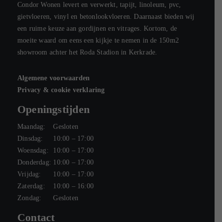
Condor Wonen levert en verwerkt, tapijt, linoleum, pvc,
Wij zijn jullie allemaal ontzettend
gietvloeren, vinyl en betonlookvloeren. Daarnaast bieden wij
dankbaar en heel blij met het
een ruime keuze aan gordijnen en vitrages. Kortom, de
eindresultaat!
moeite waard om eens een kijkje te nemen in de 150m2
showroom achter het Roda Stadion in Kerkrade.
Joân en Pierre Spronck
Algemene voorwaarden
Privacy & cookie verklaring
Openingstijden
Maandag:
Gesloten
Dinsdag:
10:00 – 17:00
Woensdag:
10:00 – 17:00
Donderdag:
10:00 – 17:00
Vrijdag:
10:00 – 17:00
Zaterdag:
10:00 – 16:00
Zondag:
Gesloten
Contact